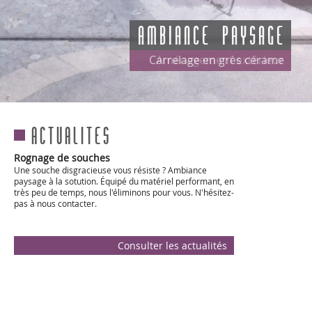
Ambiance Paysage
Carrelage en grès cérame
Actualites
Rognage de souches
Une souche disgracieuse vous résiste ? Ambiance
paysage à la sotution. Équipé du matériel performant, en
très peu de temps, nous l'éliminons pour vous. N'hésitez-
pas à nous contacter.
Quand prévoir un chantier pour planter une
Consulter les actualités
haie ?
Si vous désirez faire appel à un professionnel pour
planter vos haies, nous vous conseillons de prospecter
les entreprises dès la fin du printemps. En effet, la
période pour la
[...
Suite
]
C'est la bonne période pour l'élagage !